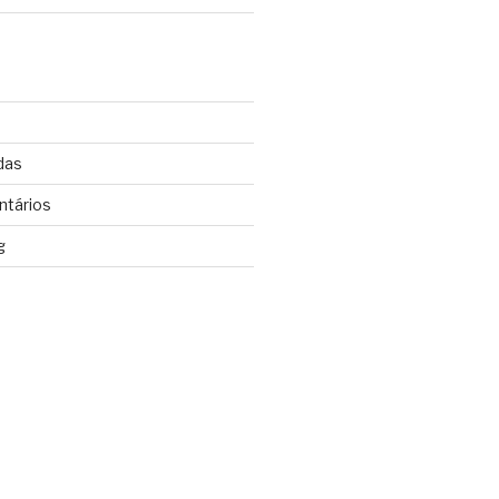
das
ntários
g