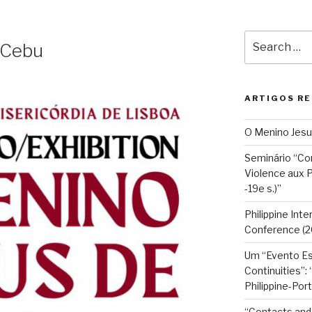
Search
 Cebu
for:
ARTIGOS R
O Menino Jesu
Seminário “C
Violence aux P
-19e s.)”
Philippine Int
Conference (2
Um “Evento Es
Continuities”:
Philippine-Por
“Contacts and 