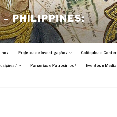
– PHILIPPINES:
lho /
Projetos de Investigação /
Colóquios e Confer
osições /
Parcerias e Patrocínios /
Eventos e Media 