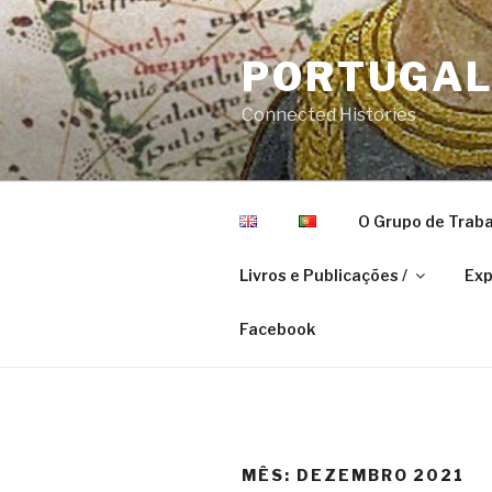
Skip
to
PORTUGAL 
content
Connected Histories
O Grupo de Traba
Livros e Publicações /
Exp
Facebook
MÊS: DEZEMBRO 2021