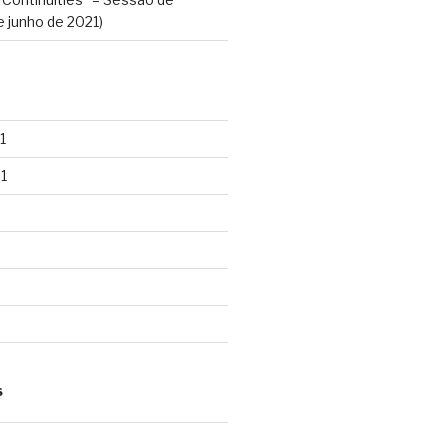
e junho de 2021)
1
1
S
d