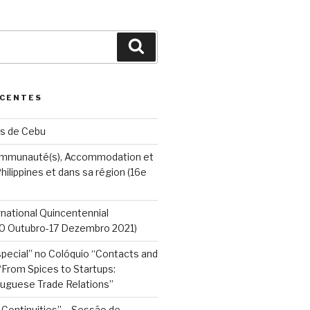
Search
ECENTES
s de Cebu
ommunauté(s), Accommodation et
hilippines et dans sa région (16e
ernational Quincentennial
0 Outubro-17 Dezembro 2021)
pecial” no Colóquio “Contacts and
 “From Spices to Startups:
tuguese Trade Relations”
Continuities” – Sessão de