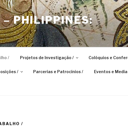
– PHILIPPINES:
lho /
Projetos de Investigação /
Colóquios e Confer
osições /
Parcerias e Patrocínios /
Eventos e Media 
ABALHO /