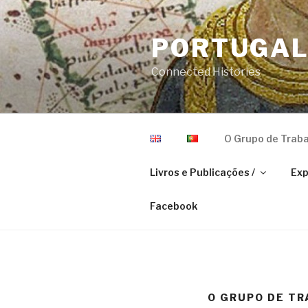
Skip
to
PORTUGAL 
content
Connected Histories
O Grupo de Traba
Livros e Publicações /
Exp
Facebook
O GRUPO DE TR