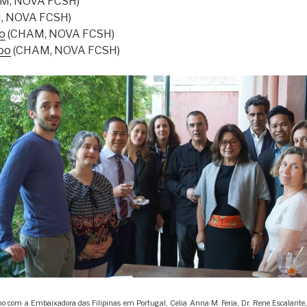
M, NOVA FCSH)
, NOVA FCSH)
o
(CHAM, NOVA FCSH)
oo
(CHAM, NOVA FCSH)
 com a Embaixadora das Filipinas em Portugal, Celia Anna M. Feria, Dr. Rene Escalante, D