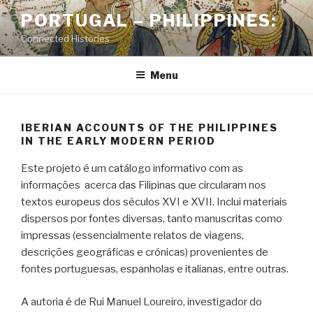
Skip
PORTUGAL – PHILIPPINES:
to
Connected Histories
content
Menu
IBERIAN ACCOUNTS OF THE PHILIPPINES
IN THE EARLY MODERN PERIOD
Este projeto é um catálogo informativo com as
informações acerca das Filipinas que circularam nos
textos europeus dos séculos XVI e XVII. Inclui materiais
dispersos por fontes diversas, tanto manuscritas como
impressas (essencialmente relatos de viagens,
descrições geográficas e crónicas) provenientes de
fontes portuguesas, espanholas e italianas, entre outras.
A autoria é de Rui Manuel Loureiro, investigador do