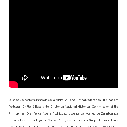
O Colóquio; testemunhos de Celia Anna M. Feria, Embaixadora das Filipinas em
Portugal, Dr. René Escalante, Diretor da National Historical Commission of the
Philippines, Dra. Felice Noelle Rodriguez, docente da Ateneo de Zamboanga
University e Paulo Jorge de Sousa Pinto, coordenador do Grupo de Trabalho de