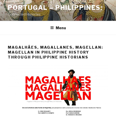
Skip
PORTUGAL – PHILIPPINES:
to
Connected Histories
content
Menu
MAGALHÃES, MAGALLANES, MAGELLAN:
MAGELLAN IN PHILIPPINE HISTORY
THROUGH PHILIPPINE HISTORIANS