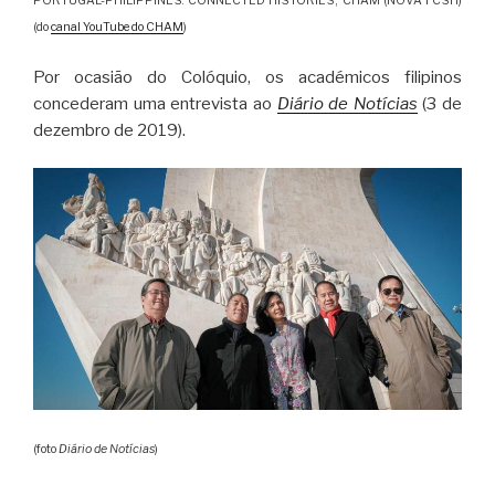
PORTUGAL-PHILIPPINES: CONNECTED HISTORIES, CHAM (NOVA FCSH)
(do
canal YouTube do CHAM
)
Por ocasião do Colóquio, os académicos filipinos
concederam uma entrevista ao
Diário de Notícias
(3 de
dezembro de 2019).
(foto
Diário de Notícias
)