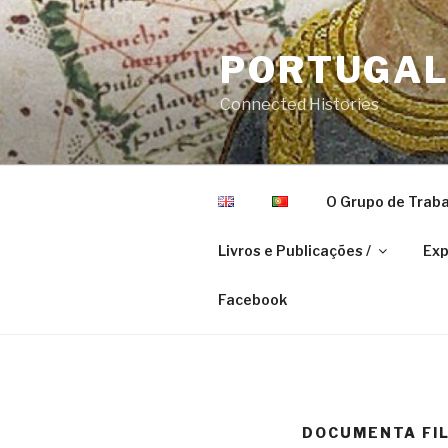
Skip
to
PORTUGAL 
content
Connected Histories
O Grupo de Traba
Livros e Publicações /
Exp
Facebook
DOCUMENTA FIL