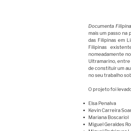
Documenta Filipin
mais um passo na 
das Filipinas em L
Filipinas existe
nomeadamente no A
Ultramarino, entre 
de constituir um au
no seu trabalho so
O projeto foi levad
Elsa Penalva
Kevin Carreira Soa
Mariana Boscariol
Miguel Geraldes R