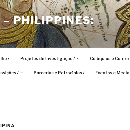
– PHILIPPINES:
lho /
Projetos de Investigação /
Colóquios e Confer
osições /
Parcerias e Patrocínios /
Eventos e Media 
IPINA