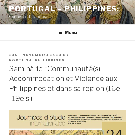
Skip
PORTUGAL – PHILIPPINES:
to
Connected Histories
content
Menu
POSTED
21ST NOVEMBRO 2021
BY
ON
PORTUGALPHILIPPINES
Seminário “Communauté(s),
Accommodation et Violence aux
Philippines et dans sa région (16e
-19e s.)”