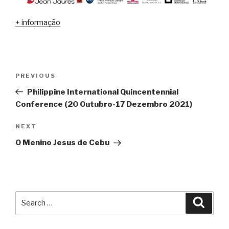
+ informação
Navegação
PREVIOUS
Previous
de
Post
Philippine International Quincentennial
artigos
Conference (20 Outubro-17 Dezembro 2021)
NEXT
Next
Post
O Menino Jesus de Cebu
Search
Searc
for: