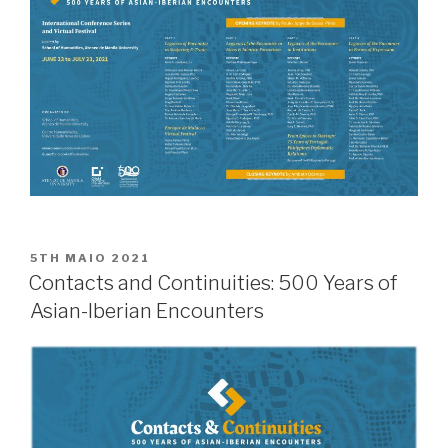
POSTED
5TH MAIO 2021
ON
Contacts and Continuities: 500 Years of
Asian-Iberian Encounters