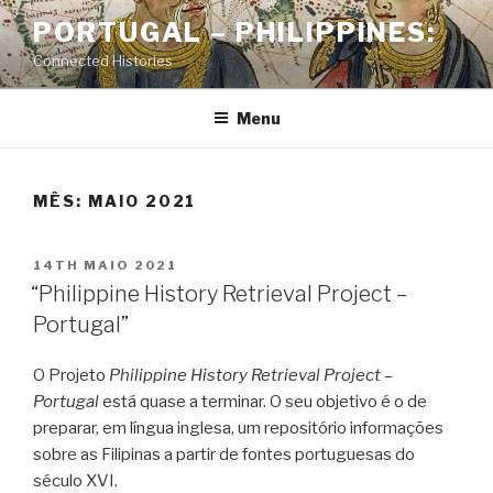
Skip
PORTUGAL – PHILIPPINES:
to
Connected Histories
content
Menu
MÊS: MAIO 2021
POSTED
14TH MAIO 2021
ON
“Philippine History Retrieval Project –
Portugal”
O Projeto
Philippine History Retrieval Project –
Portugal
está quase a terminar. O seu objetivo é o de
preparar, em língua inglesa, um repositório informações
sobre as Filipinas a partir de fontes portuguesas do
século XVI.